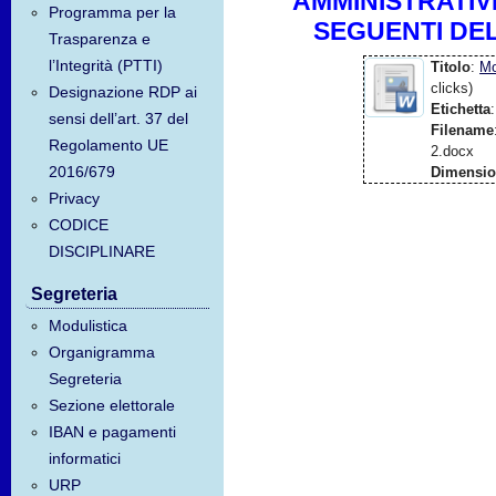
AMMINISTRATIVI 
Programma per la
SEGUENTI DEL
Trasparenza e
l’Integrità (PTTI)
Titolo
:
Mo
clicks)
Designazione RDP ai
Etichetta
:
sensi dell’art. 37 del
Filename
Regolamento UE
2.docx
2016/679
Dimensi
Privacy
CODICE
DISCIPLINARE
Segreteria
Modulistica
Organigramma
Segreteria
Sezione elettorale
IBAN e pagamenti
informatici
URP