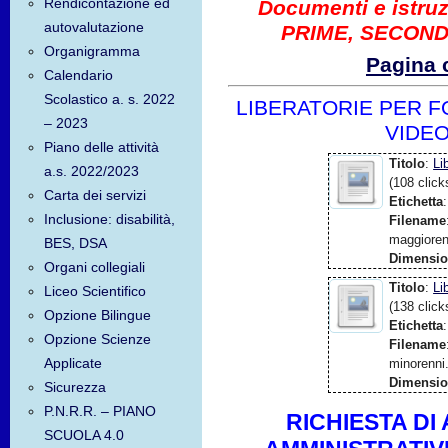
Rendicontazione ed
Documenti e istruzi
autovalutazione
PRIME, SECOND
Organigramma
Pagina 
Calendario
Scolastico a. s. 2022
LIBERATORIE PER F
– 2023
VIDEO
Piano delle attività
Titolo
:
Li
a.s. 2022/2023
(108 click
Carta dei servizi
Etichetta
:
Inclusione: disabilità,
Filename
maggioren
BES, DSA
Dimensi
Organi collegiali
Titolo
:
Li
Liceo Scientifico
(138 click
Opzione Bilingue
Etichetta
:
Opzione Scienze
Filename
Applicate
minorenni
Dimensi
Sicurezza
P.N.R.R. – PIANO
RICHIESTA DI
SCUOLA 4.0