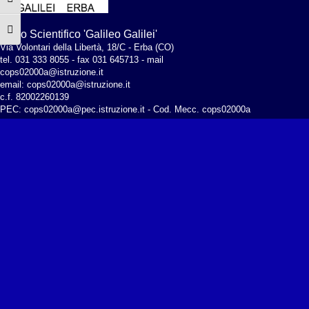
Attiva/disattiva alto contrasto
Attiva/disattiva dimensione testo
Liceo Scientifico 'Galileo Galilei'
Via Volontari della Libertà, 18/C - Erba (CO)
tel. 031 333 8055 - fax 031 645713 - mail
cops02000a@istruzione.it
email: cops02000a@istruzione.it
c.f. 82002260139
PEC:
cops02000a@pec.istruzione.it
- Cod. Mecc. cops02000a