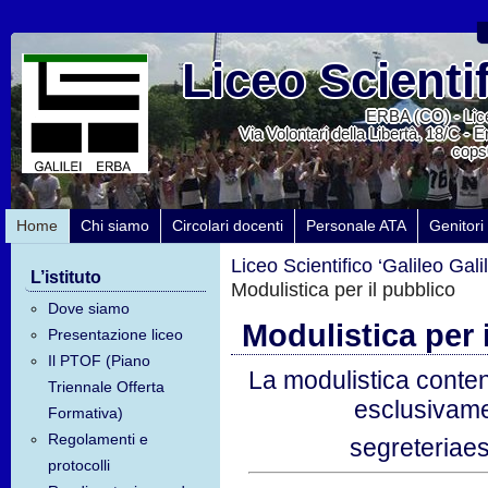
Liceo Scientif
ERBA (CO) - Lice
Via Volontari della Libertà, 18/C - 
cops
Home
Chi siamo
Circolari docenti
Personale ATA
Genitori
Liceo Scientifico ‘Galileo Galil
L’istituto
Modulistica per il pubblico
Dove siamo
Modulistica per 
Presentazione liceo
Il PTOF (Piano
La modulistica conte
Triennale Offerta
esclusivamen
Formativa)
Regolamenti e
segreteriaes
protocolli