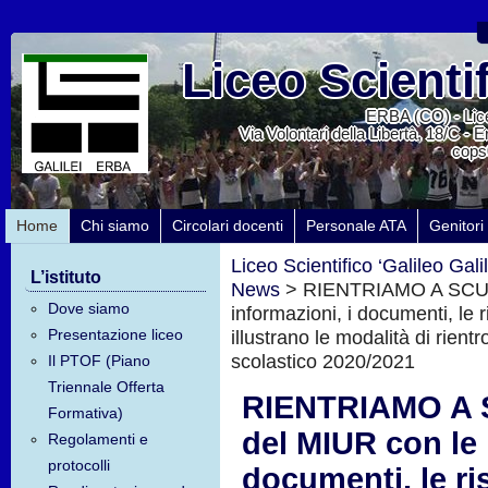
Liceo Scientif
ERBA (CO) - Lice
Via Volontari della Libertà, 18/C - 
cops
Home
Chi siamo
Circolari docenti
Personale ATA
Genitori
Liceo Scientifico ‘Galileo Galil
L’istituto
News
>
RIENTRIAMO A SCUOL
Dove siamo
informazioni, i documenti, le 
Presentazione liceo
illustrano le modalità di rient
scolastico 2020/2021
Il PTOF (Piano
Triennale Offerta
RIENTRIAMO A 
Formativa)
del MIUR con le 
Regolamenti e
protocolli
documenti, le r