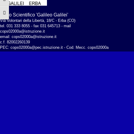
Attiva/disattiva alto contrasto
Attiva/disattiva dimensione testo
Liceo Scientifico 'Galileo Galilei'
Via Volontari della Libertà, 18/C - Erba (CO)
tel. 031 333 8055 - fax 031 645713 - mail
cops02000a@istruzione.it
email: cops02000a@istruzione.it
c.f. 82002260139
PEC:
cops02000a@pec.istruzione.it
- Cod. Mecc. cops02000a