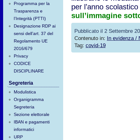
Programma per la
per l’anno scolastic
Trasparenza e
sull’immagine sott
l’Integrità (PTTI)
Designazione RDP ai
Pubblicato il 2 Settembre 2
sensi dell’art. 37 del
Contenuto in:
In evidenza /
Regolamento UE
Tag:
covid-19
2016/679
Privacy
CODICE
DISCIPLINARE
Segreteria
Modulistica
Organigramma
Segreteria
Sezione elettorale
IBAN e pagamenti
informatici
URP