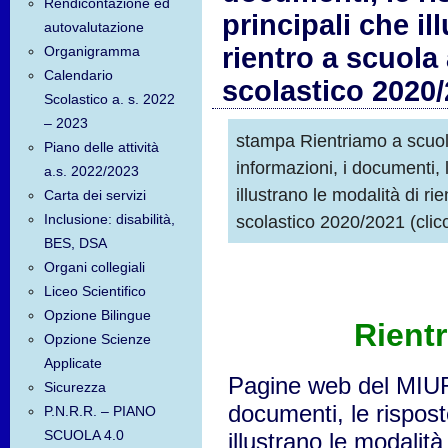
Rendicontazione ed
principali che il
autovalutazione
rientro a scuola
Organigramma
Calendario
scolastico 2020
Scolastico a. s. 2022
– 2023
stampa Rientriamo a scuo
Piano delle attività
informazioni, i documenti, 
a.s. 2022/2023
illustrano le modalità di r
Carta dei servizi
Inclusione: disabilità,
scolastico 2020/2021 (clic
BES, DSA
Organi collegiali
Liceo Scientifico
Opzione Bilingue
Rient
Opzione Scienze
Applicate
Pagine web del MIUR 
Sicurezza
documenti, le rispost
P.N.R.R. – PIANO
SCUOLA 4.0
illustrano le modalit