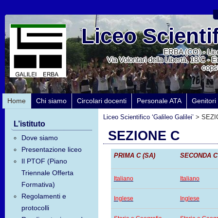
Liceo Scientif
ERBA (CO) - Lice
Via Volontari della Libertà, 18/C - 
cops
Home
Chi siamo
Circolari docenti
Personale ATA
Genitori
Liceo Scientifico ‘Galileo Galilei’
>
SEZI
L’istituto
SEZIONE C
Dove siamo
Presentazione liceo
PRIMA C (SA)
SECONDA 
Il PTOF (Piano
Triennale Offerta
Italiano
Italiano
Formativa)
Regolamenti e
Inglese
Inglese
protocolli