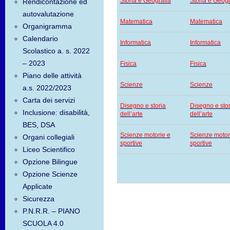
Storia e Geografia
Storia e Geogr
Rendicontazione ed
autovalutazione
Matematica
Matematica
Organigramma
Calendario
Informatica
Informatica
Scolastico a. s. 2022
– 2023
Fisica
Fisica
Piano delle attività
Scienze
Scienze
a.s. 2022/2023
Carta dei servizi
Disegno e storia
Disegno e stor
Inclusione: disabilità,
dell’arte
dell’arte
BES, DSA
Scienze motorie e
Scienze motor
Organi collegiali
sportive
sportive
Liceo Scientifico
Opzione Bilingue
Opzione Scienze
Applicate
Sicurezza
P.N.R.R. – PIANO
SCUOLA 4.0