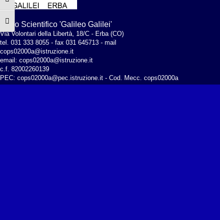
Attiva/disattiva alto contrasto
Attiva/disattiva dimensione testo
Liceo Scientifico 'Galileo Galilei'
Via Volontari della Libertà, 18/C - Erba (CO)
tel. 031 333 8055 - fax 031 645713 - mail
cops02000a@istruzione.it
email: cops02000a@istruzione.it
c.f. 82002260139
PEC:
cops02000a@pec.istruzione.it
- Cod. Mecc. cops02000a