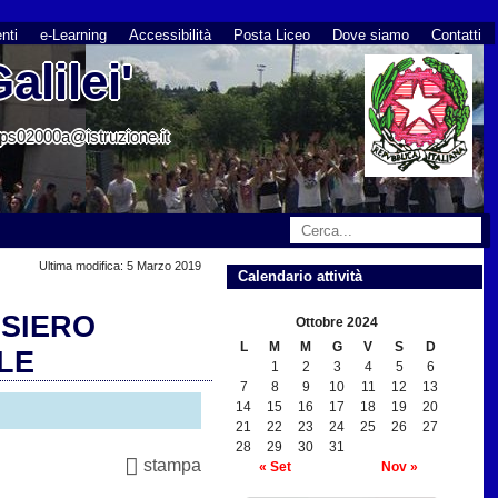
nti
e-Learning
Accessibilità
Posta Liceo
Dove siamo
Contatti
alilei'
cops02000a@istruzione.it
Ultima modifica: 5 Marzo 2019
Calendario attività
NSIERO
Ottobre 2024
L
M
M
G
V
S
D
LE
1
2
3
4
5
6
7
8
9
10
11
12
13
14
15
16
17
18
19
20
21
22
23
24
25
26
27
28
29
30
31
stampa
« Set
Nov »