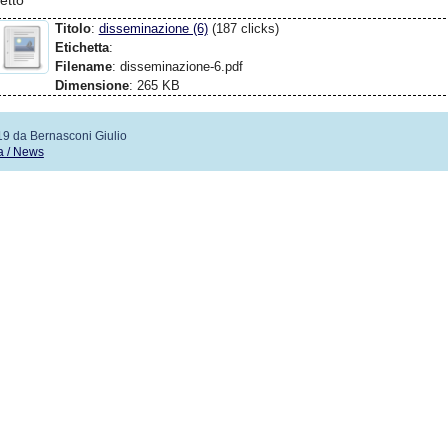
etto
Titolo
:
disseminazione (6)
(187 clicks)
Etichetta
:
Filename
: disseminazione-6.pdf
Dimensione
: 265 KB
19 da Bernasconi Giulio
a / News