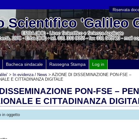
Riservata doce
 Scientifico 'Galileo G
ERBA (CO) - Liceo Scientifico e Scienze Applicate
Libertà, 18/C - Erba (CO) • tel. 031 333 8055 - fax 031 645713 - mail 
Bacheca sindacale
Rassegna Stampa
Log in
ilei’
>
In evidenza / News
>
AZIONE DI DISSEMINAZIONE PON-FSE –
ALE E CITTADINANZA DIGITALE
 DISSEMINAZIONE PON-FSE – PE
ONALE E CITTADINANZA DIGITA
 in oggetto