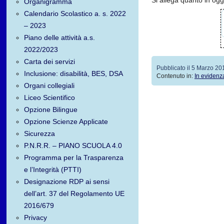
Si allega quanto in ogg
Organigramma
Calendario Scolastico a. s. 2022
– 2023
Piano delle attività a.s.
2022/2023
Carta dei servizi
Pubblicato il 5 Marzo 20
Inclusione: disabilità, BES, DSA
Contenuto in:
In evidenz
Organi collegiali
Liceo Scientifico
Opzione Bilingue
Opzione Scienze Applicate
Sicurezza
P.N.R.R. – PIANO SCUOLA 4.0
Programma per la Trasparenza
e l’Integrità (PTTI)
Designazione RDP ai sensi
dell’art. 37 del Regolamento UE
2016/679
Privacy