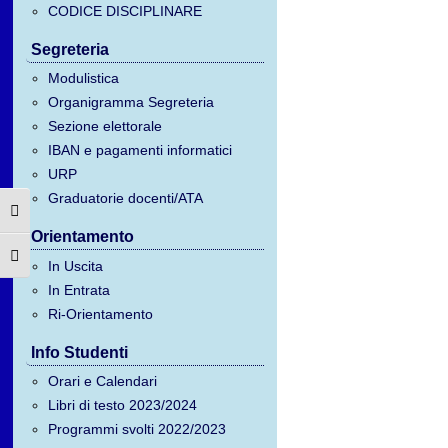
CODICE DISCIPLINARE
Segreteria
Modulistica
Organigramma Segreteria
Sezione elettorale
IBAN e pagamenti informatici
URP
Graduatorie docenti/ATA
Attiva/disattiva alto contrasto
Orientamento
Attiva/disattiva dimensione testo
In Uscita
In Entrata
Ri-Orientamento
Info Studenti
Orari e Calendari
Libri di testo 2023/2024
Programmi svolti 2022/2023