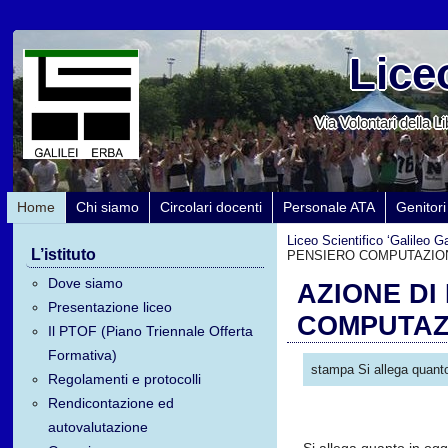
Liceo
Via Volontari della 
Home
Chi siamo
Circolari docenti
Personale ATA
Genitori
Liceo Scientifico ‘Galileo Gal
L’istituto
PENSIERO COMPUTAZION
Dove siamo
AZIONE DI
Presentazione liceo
COMPUTAZI
Il PTOF (Piano Triennale Offerta
Formativa)
stampa Si allega quanto
Regolamenti e protocolli
Rendicontazione ed
autovalutazione