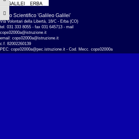
Attiva/disattiva alto contrasto
Attiva/disattiva dimensione testo
Liceo Scientifico 'Galileo Galilei'
Via Volontari della Libertà, 18/C - Erba (CO)
tel. 031 333 8055 - fax 031 645713 - mail
cops02000a@istruzione.it
email: cops02000a@istruzione.it
c.f. 82002260139
PEC:
cops02000a@pec.istruzione.it
- Cod. Mecc. cops02000a