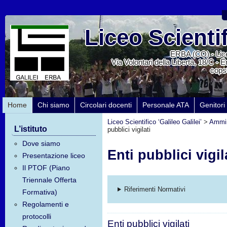
Liceo Scientif
ERBA (CO) - Lice
Via Volontari della Libertà, 18/C - 
cops
Home
Chi siamo
Circolari docenti
Personale ATA
Genitori
Liceo Scientifico ‘Galileo Galilei’
>
Ammin
L’istituto
pubblici vigilati
Dove siamo
Enti pubblici vigil
Presentazione liceo
Il PTOF (Piano
Triennale Offerta
Riferimenti Normativi
Formativa)
Regolamenti e
protocolli
Enti pubblici vigilati