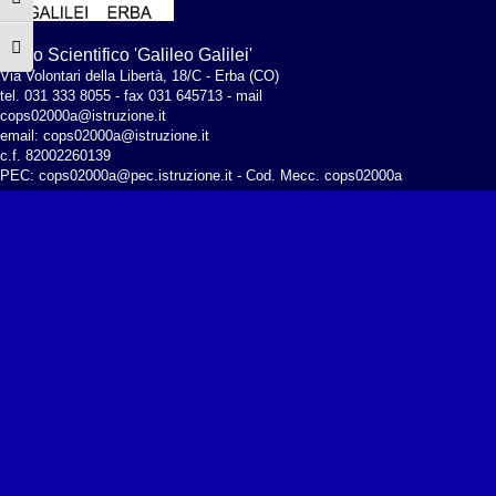
Attiva/disattiva alto contrasto
Attiva/disattiva dimensione testo
Liceo Scientifico 'Galileo Galilei'
Via Volontari della Libertà, 18/C - Erba (CO)
tel. 031 333 8055 - fax 031 645713 - mail
cops02000a@istruzione.it
email: cops02000a@istruzione.it
c.f. 82002260139
PEC:
cops02000a@pec.istruzione.it
- Cod. Mecc. cops02000a