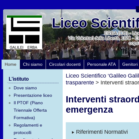
Liceo Scientif
ERBA (CO) - Lice
Via Volontari della Libertà, 18/C - 
cops
Home
Chi siamo
Circolari docenti
Personale ATA
Genitori
Liceo Scientifico ‘Galileo Galil
L’istituto
trasparente
>
Interventi stra
Dove siamo
Presentazione liceo
Interventi straord
Il PTOF (Piano
emergenza
Triennale Offerta
Formativa)
Regolamenti e
Riferimenti Normativi
protocolli