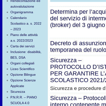
Rendicontazione ed
autovalutazione
Determina per l’acqu
Organigramma
del servizio di inter
Calendario
Scolastico a. s. 2022
(broker) del 3 giugn
– 2023
Piano delle attività
a.s. 2022/2023
Decreto di assunzio
Carta dei servizi
temporanea del ruol
Inclusione: disabilità,
BES, DSA
Sicurezza –
Organi collegiali
PROTOCOLLO D’IS
Liceo Scientifico
PER GARANTIRE L’
Opzione Bilingue
SCOLASTICO 2021/
Opzione Scienze
Applicate
Sicurezza e procedure 
Sicurezza
Sicurezza – Protocol
P.N.R.R. – PIANO
SCUOLA 4.0
interno contenente m