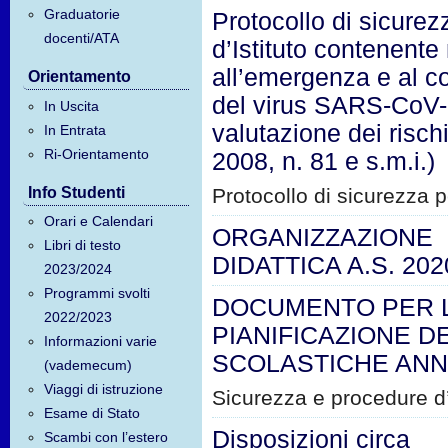
Graduatorie
Protocollo di sicurez
docenti/ATA
d’Istituto contenente
all’emergenza e al c
Orientamento
del virus SARS-CoV-
In Uscita
valutazione dei rischi
In Entrata
Ri-Orientamento
2008, n. 81 e s.m.i.)
Info Studenti
Protocollo di sicurezza
Orari e Calendari
ORGANIZZAZIONE
Libri di testo
DIDATTICA A.S. 202
2023/2024
Programmi svolti
DOCUMENTO PER 
2022/2023
PIANIFICAZIONE DE
Informazioni varie
SCOLASTICHE ANN
(vademecum)
Viaggi di istruzione
Sicurezza e procedure 
Esame di Stato
Disposizioni circa
Scambi con l’estero