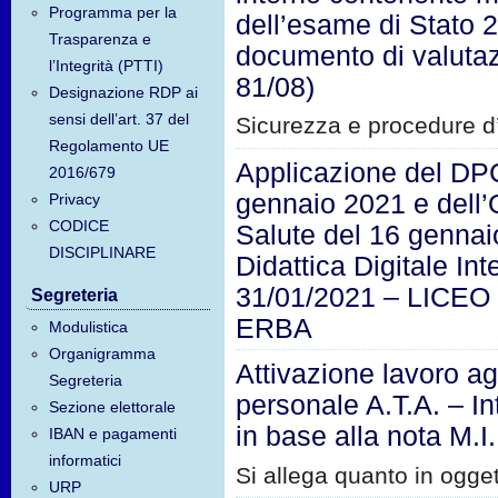
Programma per la
dell’esame di Stato 
Trasparenza e
documento di valutazi
l’Integrità (PTTI)
81/08)
Designazione RDP ai
sensi dell’art. 37 del
Sicurezza e procedure 
Regolamento UE
Applicazione del D
2016/679
gennaio 2021 e dell’
Privacy
CODICE
Salute del 16 gennai
DISCIPLINARE
Didattica Digitale In
31/01/2021 – LICEO
Segreteria
ERBA
Modulistica
Organigramma
Attivazione lavoro ag
Segreteria
personale A.T.A. – I
Sezione elettorale
in base alla nota M.I
IBAN e pagamenti
informatici
Si allega quanto in ogge
URP